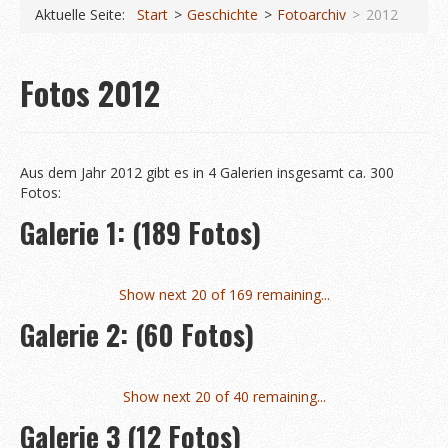
Koberstädter Waldmarathon
Aktuelle Seite:
Start
Geschichte
Fotoarchiv
2012
Start
Fotos 2012
Ausschreibung 2026
Orts- & Streckenpläne
Anfahrt und Parken
Aus dem Jahr 2012 gibt es in 4 Galerien insgesamt ca. 300
Fotos:
Häufige Fragen
Galerie 1: (189 Fotos)
Informationen
News
Show next 20 of 169 remaining...
Wettkämpfe
Galerie 2: (60 Fotos)
Ergebnisse 2025
Fotos 2025
Show next 20 of 40 remaining...
Anmeldung (extern)
Galerie 3 (12 Fotos)