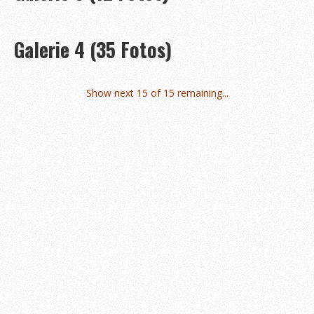
Bambinilauf
Zeitplan 2020
Galerie 4 (35 Fotos)
Anmeldung & Startgebühr
Berichte
Show next 15 of 15 remaining...
Über uns
Kontakt
Sponsoren & Helfer
Sponsoren & Spender
Informationen für Sponsoren
Helfer*in werden?
Wegweiser
Unterkünfte
Verkehrsbehinderungen