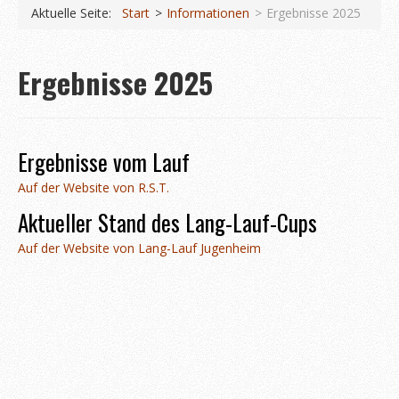
Koberstädter Waldmarathon
Aktuelle Seite:
Start
Informationen
Ergebnisse 2025
Start
Ergebnisse 2025
Ausschreibung 2026
Orts- & Streckenpläne
Anfahrt und Parken
Ergebnisse vom Lauf
Häufige Fragen
Auf der Website von R.S.T.
Aktueller Stand des Lang-Lauf-Cups
Informationen
Auf der Website von Lang-Lauf Jugenheim
News
Wettkämpfe
Ergebnisse 2025
Fotos 2025
Anmeldung (extern)