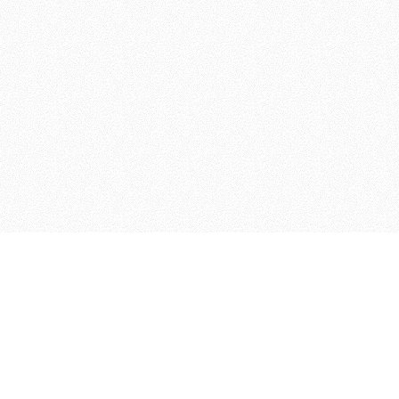
Bambinilauf
Zeitplan 2020
Anmeldung & Startgebühr
Berichte
Über uns
Kontakt
Sponsoren & Helfer
Sponsoren & Spender
Informationen für Sponsoren
Helfer*in werden?
Wegweiser
Unterkünfte
Impressum
Verkehrsbehinderungen