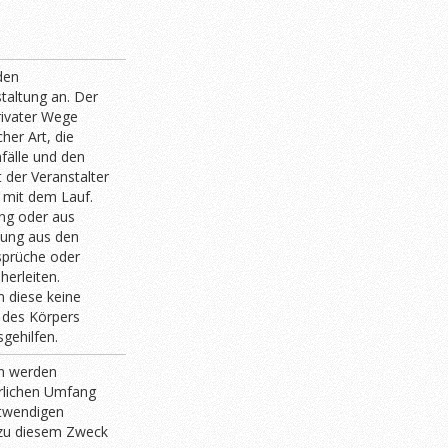
den
staltung an. Der
rivater Wege
her Art, die
fälle und den
 der Veranstalter
 mit dem Lauf.
ng oder aus
tung aus den
sprüche oder
herleiten.
n diese keine
 des Körpers
sgehilfen.
n werden
erlichen Umfang
otwendigen
 zu diesem Zweck