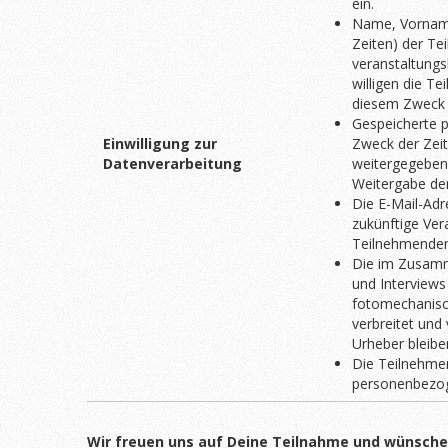
ein.
Name, Vorname,
Zeiten) der Te
veranstaltungs
willigen die 
diesem Zweck 
Gespeicherte 
Einwilligung zur
Zweck der Zeit
Datenverarbeitung
weitergegeben 
Weitergabe de
Die E-Mail-Adr
zukünftige Ve
Teilnehmenden
Die im Zusamm
und Interviews
fotomechanisch
verbreitet und
Urheber bleibe
Die Teilnehmen
personenbezog
Wir freuen uns auf Deine Teilnahme und wünschen