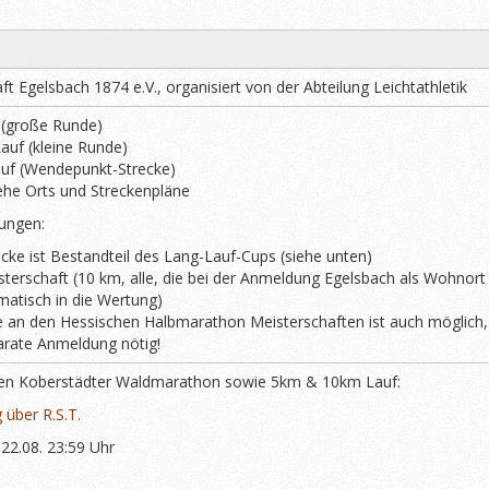
t Egelsbach 1874 e.V., organisiert von der Abteilung Leichtathletik
(große Runde)
auf (kleine Runde)
auf (Wendepunkt-Strecke)
ehe Orts und Streckenpläne
ungen:
cke ist Bestandteil des Lang-Lauf-Cups (siehe unten)
terschaft (10 km, alle, die bei der Anmeldung Egelsbach als Wohnor
tisch in die Wertung)
 an den Hessischen Halbmarathon Meisterschaften ist auch möglich, a
arate Anmeldung nötig!
en Koberstädter Waldmarathon sowie 5km & 10km Lauf:
über R.S.T.
22.08. 23:59 Uhr