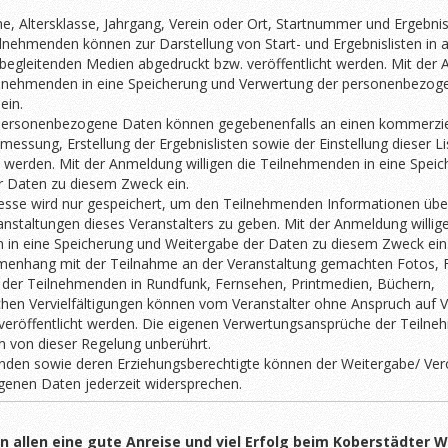
 Altersklasse, Jahrgang, Verein oder Ort, Startnummer und Ergebnis 
ilnehmenden können zur Darstellung von Start- und Ergebnislisten in a
begleitenden Medien abgedruckt bzw. veröffentlicht werden. Mit der
Teilnehmenden in eine Speicherung und Verwertung der personenbezo
ein.
personenbezogene Daten können gegebenenfalls an einen kommerzie
messung, Erstellung der Ergebnislisten sowie der Einstellung dieser Li
werden. Mit der Anmeldung willigen die Teilnehmenden in eine Spei
r Daten zu diesem Zweck ein.
esse wird nur gespeichert, um den Teilnehmenden Informationen übe
ranstaltungen dieses Veranstalters zu geben. Mit der Anmeldung willig
 in eine Speicherung und Weitergabe der Daten zu diesem Zweck ein
enhang mit der Teilnahme an der Veranstaltung gemachten Fotos,
 der Teilnehmenden in Rundfunk, Fernsehen, Printmedien, Büchern,
en Vervielfältigungen können vom Veranstalter ohne Anspruch auf V
 veröffentlicht werden. Die eigenen Verwertungsansprüche der Teiln
n von dieser Regelung unberührt.
den sowie deren Erziehungsberechtigte können der Weitergabe/ Verö
enen Daten jederzeit widersprechen.
 allen eine gute Anreise und viel Erfolg beim Koberstädter 