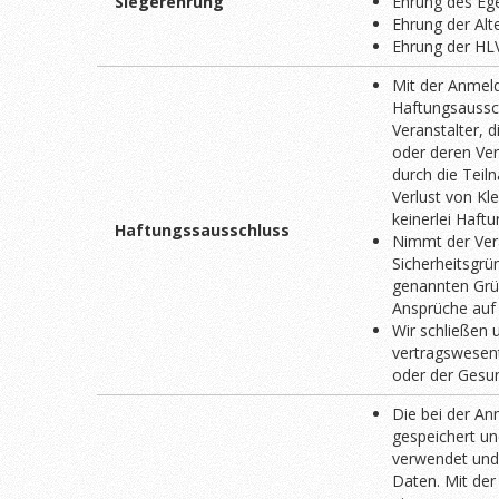
Siegerehrung
Ehrung des Ege
Ehrung der Al
Ehrung der HLV
Mit der Anmel
Haftungsaussch
Veranstalter, 
oder deren Ver
durch die Teil
Verlust von Kl
keinerlei Haft
Haftungssausschluss
Nimmt der Ver
Sicherheitsgrü
genannten Grü
Ansprüche auf 
Wir schließen 
vertragswesent
oder der Gesund
Die bei der A
gespeichert un
verwendet und 
Daten. Mit de