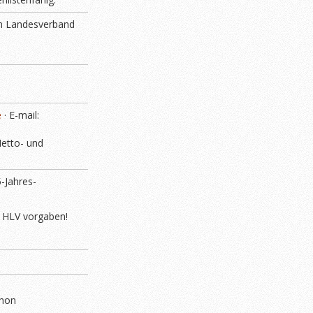
nem Landesverband
e
· E-mail:
Netto- und
-Jahres-
h HLV vorgaben!
thon