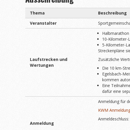
Thema
Beschreibung
Veranstalter
Sportgemeinschaf
Halbmarathon 
10-Kilometer-L
5-Kilometer-L
Streckenpläne si
Laufstrecken und
Zusätzliche Wert
Wertungen
Die 10 km-Stre
Egelsbach-Meis
kommen automa
Eine Teilnahme
dafür eine sep
Anmeldung für d
KWM Anmeldung 
Anmeldeschluss: 
Anmeldung