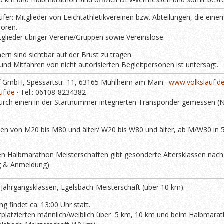
fer: Mitglieder von Leichtathletikvereinen bzw. Abteilungen, die ei
ören.
itglieder übriger Vereine/Gruppen sowie Vereinslose.
rn sind sichtbar auf der Brust zu tragen.
und Mitfahren von nicht autorisierten Begleitpersonen ist untersagt.
uf GmbH, Spessartstr. 11, 63165 Mühlheim am Main ·
www.volkslauf.d
uf.de
· Tel.: 06108-8234382
durch einen in der Startnummer integrierten Transponder gemessen (
n von M20 bis M80 und älter/ W20 bis W80 und älter, ab M/W30 in 5
en Halbmarathon Meisterschaften gibt gesonderte Altersklassen nac
g & Anmeldung)
ahrgangsklassen, Egelsbach-Meisterschaft (über 10 km).
g findet ca. 13:00 Uhr statt.
tplatzierten männlich/weiblich über 5 km, 10 km und beim Halbmara