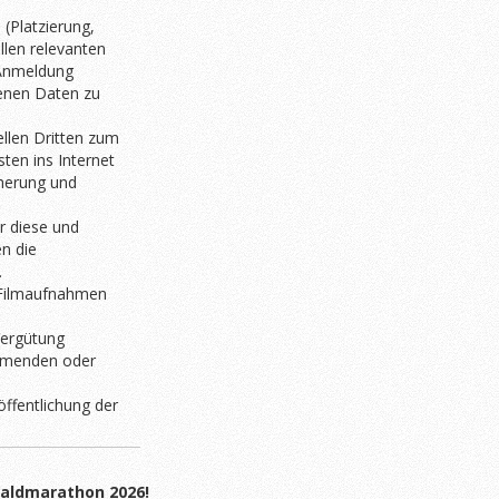
(Platzierung,
llen relevanten
 Anmeldung
genen Daten zu
llen Dritten zum
sten ins Internet
cherung und
r diese und
en die
.
 Filmaufnahmen
ergütung
ehmenden oder
ffentlichung der
Waldmarathon 2026!