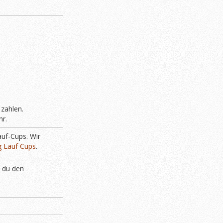
 zahlen.
hr.
uf-Cups. Wir
g Lauf Cups
.
t du den