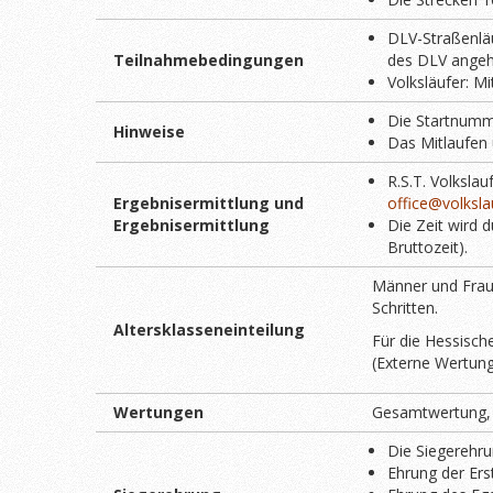
DLV-Straßenläu
Teilnahmebedingungen
des DLV angeh
Volksläufer: M
Die Startnumme
Hinweise
Das Mitlaufen 
R.S.T. Volksla
Ergebnisermittlung und
office@volksla
Ergebnisermittlung
Die Zeit wird 
Bruttozeit).
Männer und Fraue
Schritten.
Altersklasseneinteilung
Für die Hessisch
(Externe Wertun
Wertungen
Gesamtwertung, J
Die Siegerehrun
Ehrung der Ers