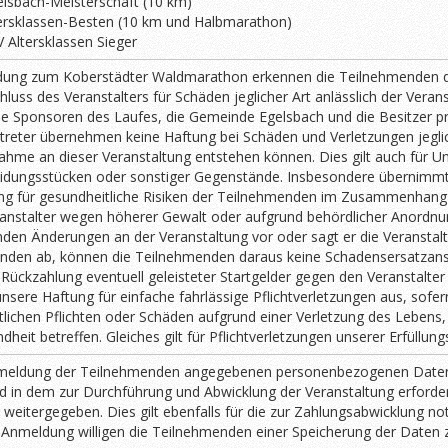
lsbach-Meisterschaft (10 km)
tersklassen-Besten (10 km und Halbmarathon)
 Altersklassen Sieger
dung zum Koberstädter Waldmarathon erkennen die Teilnehmenden 
luss des Veranstalters für Schäden jeglicher Art anlässlich der Veran
die Sponsoren des Laufes, die Gemeinde Egelsbach und die Besitzer p
treter übernehmen keine Haftung bei Schäden und Verletzungen jeglic
nahme an dieser Veranstaltung entstehen können. Dies gilt auch für Un
eidungsstücken oder sonstiger Gegenstände. Insbesondere übernimmt
ung für gesundheitliche Risiken der Teilnehmenden im Zusammenhang
anstalter wegen höherer Gewalt oder aufgrund behördlicher Anordnu
nden Änderungen an der Veranstaltung vor oder sagt er die Veranstal
nden ab, können die Teilnehmenden daraus keine Schadensersatzan
Rückzahlung eventuell geleisteter Startgelder gegen den Veranstalter 
unsere Haftung für einfache fahrlässige Pflichtverletzungen aus, sofer
lichen Pflichten oder Schäden aufgrund einer Verletzung des Lebens,
heit betreffen. Gleiches gilt für Pflichtverletzungen unserer Erfüllung
nmeldung der Teilnehmenden angegebenen personenbezogenen Date
d in dem zur Durchführung und Abwicklung der Veranstaltung erford
weitergegeben. Dies gilt ebenfalls für die zur Zahlungsabwicklung n
r Anmeldung willigen die Teilnehmenden einer Speicherung der Daten