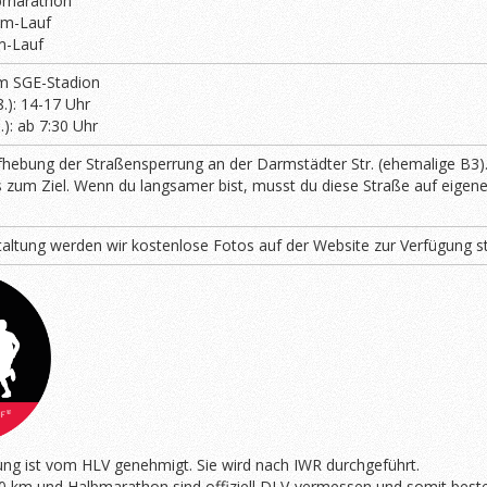
lbmarathon
km-Lauf
m-Lauf
em SGE-Stadion
.): 14-17 Uhr
.): ab 7:30 Uhr
fhebung der Straßensperrung an der Darmstädter Str. (ehemalige B3).
s zum Ziel. Wenn du langsamer bist, musst du diese Straße auf eige
altung werden wir kostenlose Fotos auf der Website zur Verfügung st
ung ist vom HLV genehmigt. Sie wird nach IWR durchgeführt.
0 km und Halbmarathon sind offiziell DLV-vermessen und somit besten