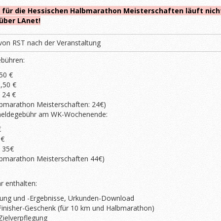
für die Hessischen Halbmarathon Meisterschaften läuft nich
 über LAnet!
von RST nach der Veranstaltung
ebühren:
50 €
,50 €
 24 €
lbmarathon Meisterschaften: 24€)
meldegebühr am WK-Wochenende:
€
0€
 35€
lbmarathon Meisterschaften 44€)
r enthalten:
ung und -Ergebnisse, Urkunden-Download
Finisher-Geschenk (für 10 km und Halbmarathon)
Zielverpflegung